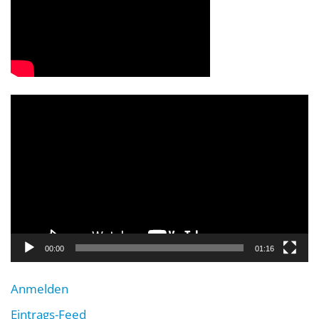
Video-
Player
00:00
01:16
Anmelden
Eintrags-Feed