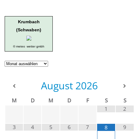
Krumbach
(Schwaben)
© meteo
wetter gmbh
Geschichte
der
Ortsgruppe
August
2026
M
D
M
D
F
S
S
1
2
3
4
5
6
7
9
8