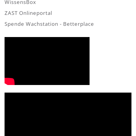
WissensBox
ZAST Onlineportal
Spende Wachstation - Betterplace
Video-
Player