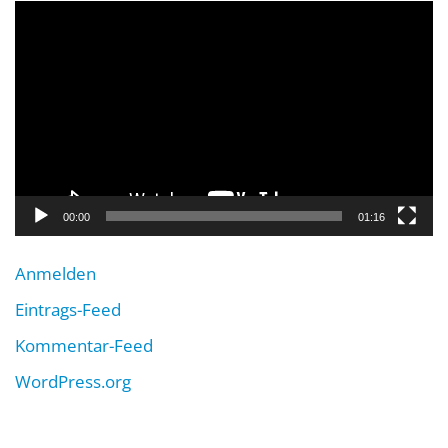
Video-
Player
00:00
01:16
Anmelden
Eintrags-Feed
Kommentar-Feed
WordPress.org