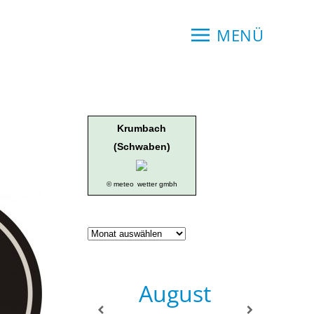
MENÜ
Krumbach
(Schwaben)
© meteo
wetter gmbh
Geschichte
der
Ortsgruppe
August