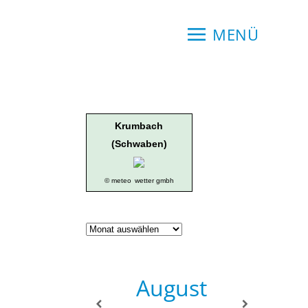
MENÜ
Krumbach
(Schwaben)
© meteo
wetter gmbh
Geschichte
der
Ortsgruppe
August