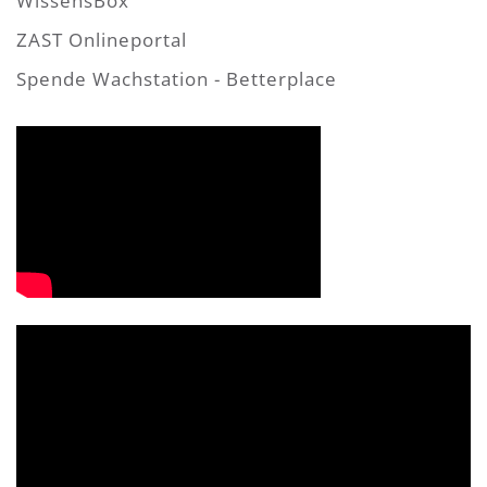
WissensBox
ZAST Onlineportal
Spende Wachstation - Betterplace
Video-
Player