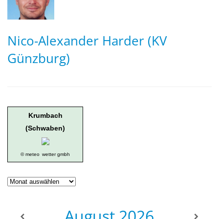
Nico-Alexander Harder (KV
Günzburg)
Krumbach
(Schwaben)
© meteo
wetter gmbh
Geschichte
der
Ortsgruppe
August
2026