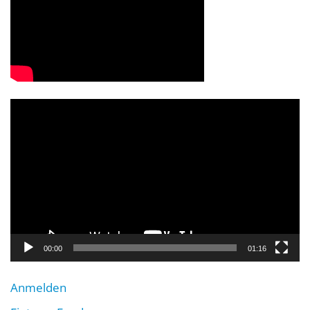
Video-
Player
00:00
01:16
Anmelden