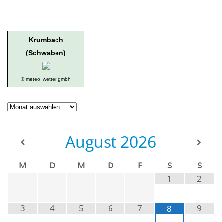
Krumbach
(Schwaben)
© meteo
wetter gmbh
Geschichte
der
Ortsgruppe
August
2026
M
D
M
D
F
S
S
1
2
3
4
5
6
7
9
8