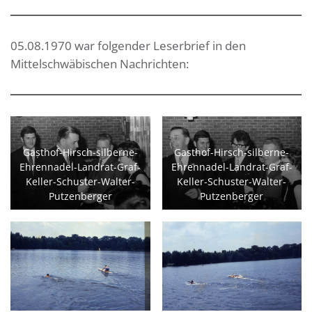
05.08.1970 war folgender Leserbrief in den
Mittelschwäbischen Nachrichten:
Gasthof-Hirsch-silberne-
Gasthof-Hirsch-silberne-
Ehrennadel-Landrat-Graf-
Ehrennadel-Landrat-Graf-
Keller-Schuster-Walter-
Keller-Schuster-Walter-
Putzenberger
Putzenberger