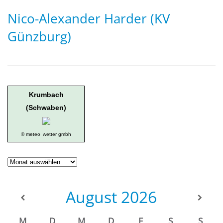
Nico-Alexander Harder (KV
Günzburg)
Krumbach
(Schwaben)
© meteo
wetter gmbh
Geschichte
der
Ortsgruppe
August
2026
M
D
M
D
F
S
S