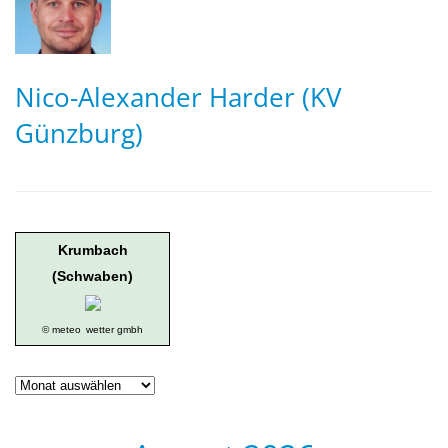
Nico-Alexander Harder (KV
Günzburg)
Krumbach
(Schwaben)
© meteo
wetter gmbh
Geschichte
der
Ortsgruppe