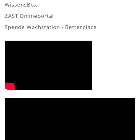
WissensBox
ZAST Onlineportal
Spende Wachstation - Betterplace
Video-
Player