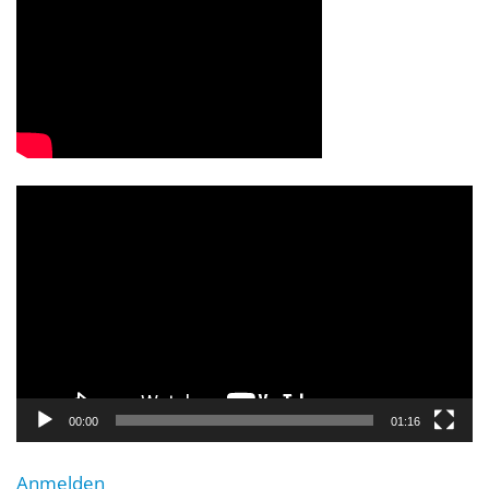
Video-
Player
00:00
01:16
Anmelden