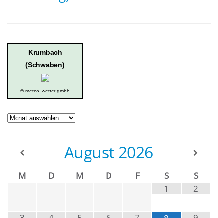
Krumbach
(Schwaben)
© meteo
wetter gmbh
Geschichte
der
Ortsgruppe
August
2026
M
D
M
D
F
S
S
1
2
3
4
5
6
7
9
8