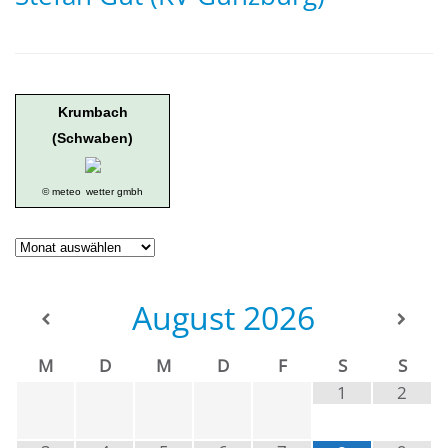
Krumbach
(Schwaben)
© meteo
wetter gmbh
Geschichte
der
Ortsgruppe
August
2026
M
D
M
D
F
S
S
1
2