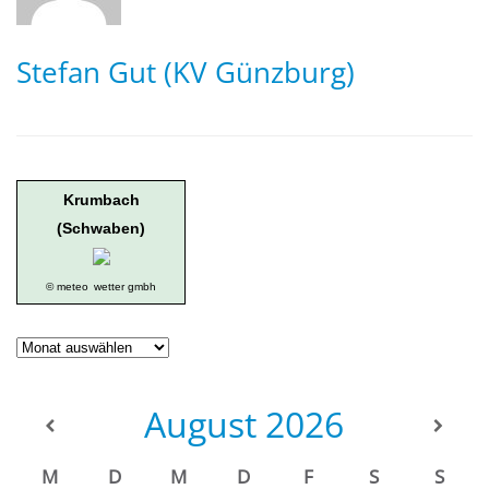
Stefan Gut (KV Günzburg)
Krumbach
(Schwaben)
© meteo
wetter gmbh
Geschichte
der
Ortsgruppe
August
2026
M
D
M
D
F
S
S