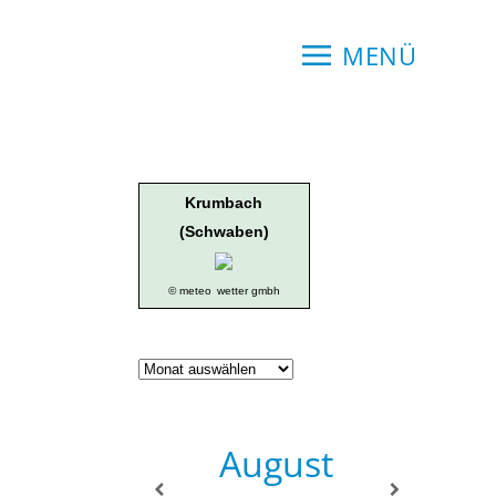
MENÜ
Krumbach
(Schwaben)
© meteo
wetter gmbh
Geschichte
der
Ortsgruppe
August