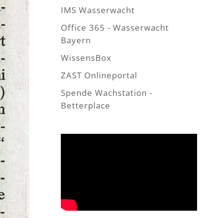
IMS Wasserwacht
Office 365 - Wasserwacht
Bayern
WissensBox
ZAST Onlineportal
Spende Wachstation -
Betterplace