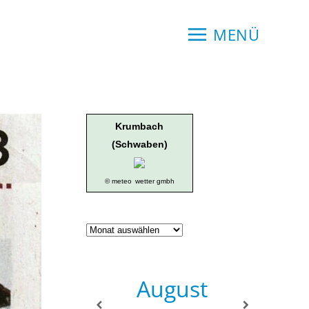
MENÜ
Krumbach
(Schwaben)
© meteo
wetter gmbh
Geschichte
der
Ortsgruppe
August