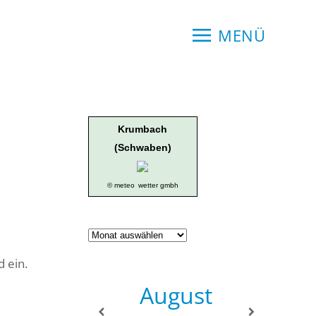
MENÜ
Krumbach
(Schwaben)
© meteo
wetter gmbh
Geschichte
der
 ein.
Ortsgruppe
August