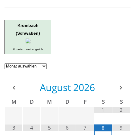
Krumbach
(Schwaben)
© meteo
wetter gmbh
Geschichte
der
Ortsgruppe
August
2026
M
D
M
D
F
S
S
1
2
3
4
5
6
7
9
8