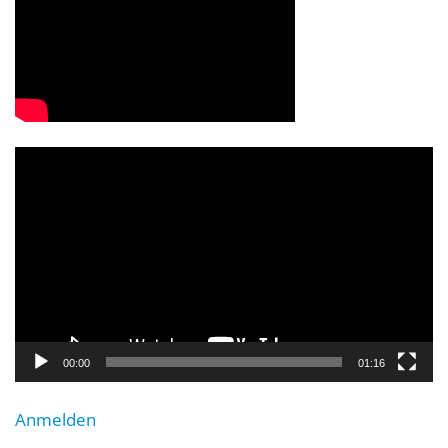
Video-
Player
00:00
01:16
Anmelden