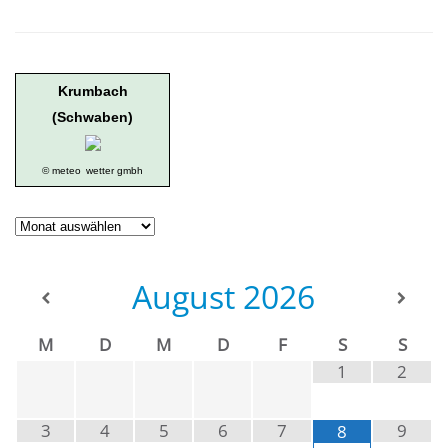
Krumbach
(Schwaben)
© meteo
wetter gmbh
Geschichte
der
Ortsgruppe
August
2026
M
D
M
D
F
S
S
1
2
3
4
5
6
7
9
8