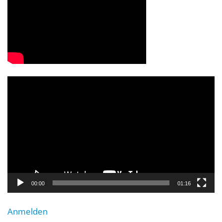
Video-
Player
00:00
01:16
Anmelden