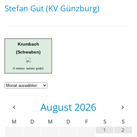
Stefan Gut (KV Günzburg)
Krumbach
(Schwaben)
© meteo
wetter gmbh
Geschichte
der
Ortsgruppe
August
2026
M
D
M
D
F
S
S
1
2