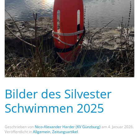
Bilder des Silvester
Schwimmen 2025
Geschrieben von
Nico-Alexander Harder (KV Günzburg)
am
4. Januar 2026
.
Veröffentlicht in
Allgemein
,
Zeitungsartikel
.