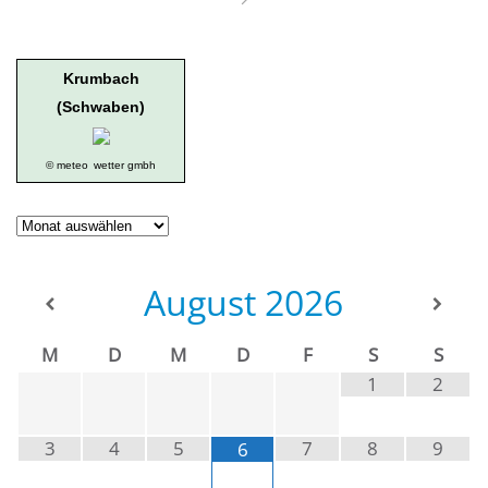
Krumbach
(Schwaben)
© meteo
wetter gmbh
Geschichte
der
Ortsgruppe
August
2026
M
D
M
D
F
S
S
1
2
3
4
5
7
8
9
6