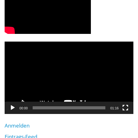
Video-
Player
00:00
01:16
Anmelden
Eintrags-Feed