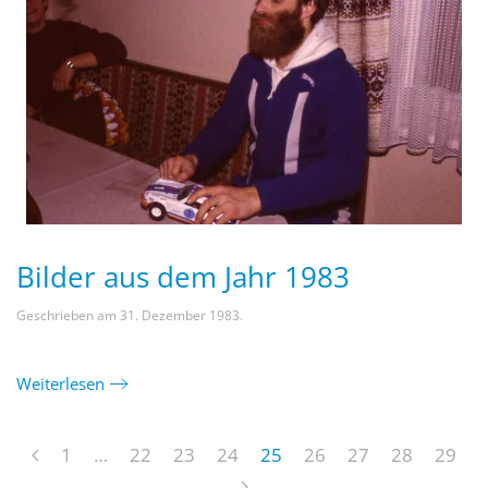
Bilder aus dem Jahr 1983
Geschrieben am
31. Dezember 1983
.
Weiterlesen
1
…
22
23
24
25
26
27
28
29