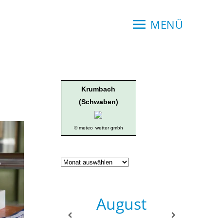
MENÜ
Krumbach
(Schwaben)
© meteo
wetter gmbh
Geschichte
der
Ortsgruppe
August