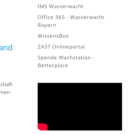
IMS Wasserwacht
Office 365 - Wasserwacht
Bayern
WissensBox
band
ZAST Onlineportal
Spende Wachstation -
Betterplace
schaft
mmen