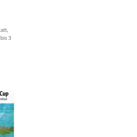
att,
bis 3