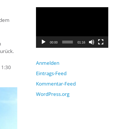
Video-
Player
t dem
m
00:00
01:16
urück.
Anmelden
11:30
Eintrags-Feed
Kommentar-Feed
WordPress.org