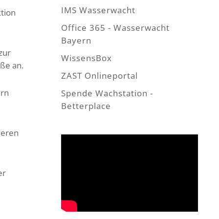
IMS Wasserwacht
tion
Office 365 - Wasserwacht
Bayern
zur
WissensBox
ße an.
ZAST Onlineportal
ern
Spende Wachstation -
Betterplace
deren
er