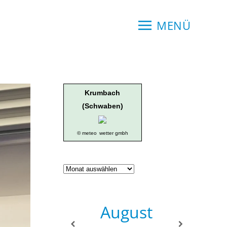
MENÜ
Krumbach
(Schwaben)
© meteo
wetter gmbh
Geschichte
der
Ortsgruppe
August