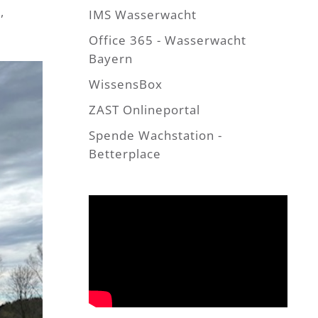
,
IMS Wasserwacht
Office 365 - Wasserwacht
Bayern
WissensBox
ZAST Onlineportal
Spende Wachstation -
Betterplace