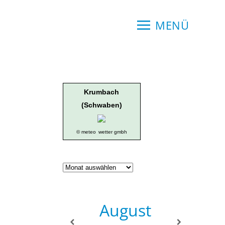
MENÜ
Krumbach
(Schwaben)
© meteo
wetter gmbh
Geschichte
der
Ortsgruppe
August