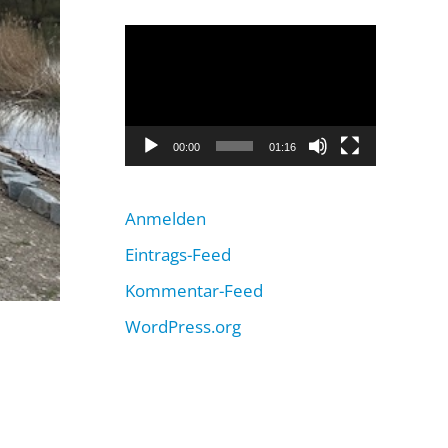
Video-
Player
00:00
01:16
Anmelden
Eintrags-Feed
Kommentar-Feed
WordPress.org