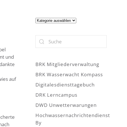
Artikel
bel
nt und
edankte
BRK Mitgliederverwaltung
BRK Wasserwacht Kompass
wies auf
Digitalesdiensttagebuch
DRK Lerncampus
DWD Unwetterwarungen
Hochwassernachrichtendienst
ucherte
By
 nach