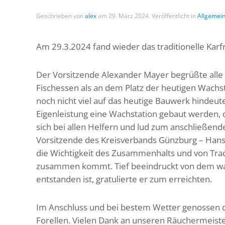
Geschrieben von
alex
am
29. März 2024
. Veröffentlicht in
Allgemei
Am 29.3.2024 fand wieder das traditionelle Karf
Der Vorsitzende Alexander Mayer begrüßte alle 
Fischessen als an dem Platz der heutigen Wachst
noch nicht viel auf das heutige Bauwerk hinde
Eigenleistung eine Wachstation gebaut werden, di
sich bei allen Helfern und lud zum anschließe
Vorsitzende des Kreisverbands Günzburg – Hans 
die Wichtigkeit des Zusammenhalts und von Tra
zusammen kommt. Tief beeindruckt von dem was 
entstanden ist, gratulierte er zum erreichten.
Im Anschluss und bei bestem Wetter genossen d
Forellen. Vielen Dank an unseren Räuchermeiste