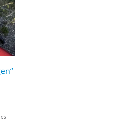
gen“
nes