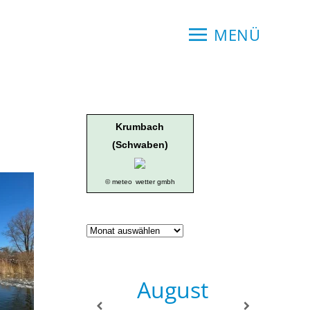
MENÜ
Krumbach
(Schwaben)
© meteo
wetter gmbh
Geschichte
der
Ortsgruppe
August