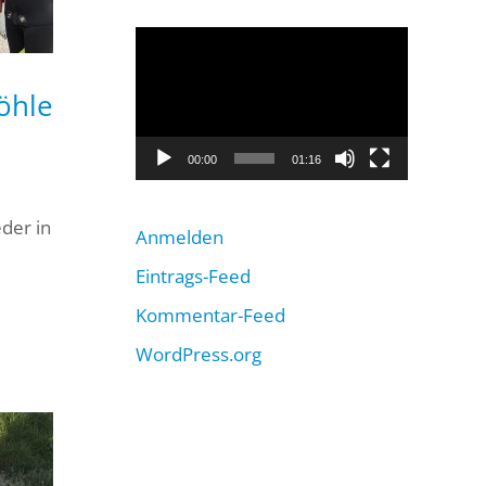
Video-
Player
öhle
00:00
01:16
der in
Anmelden
Eintrags-Feed
Kommentar-Feed
WordPress.org