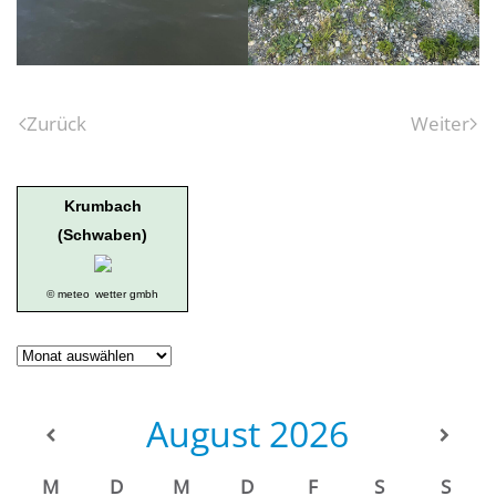
Zurück
Weiter
Krumbach
(Schwaben)
© meteo
wetter gmbh
Geschichte
der
Ortsgruppe
August
2026
M
D
M
D
F
S
S