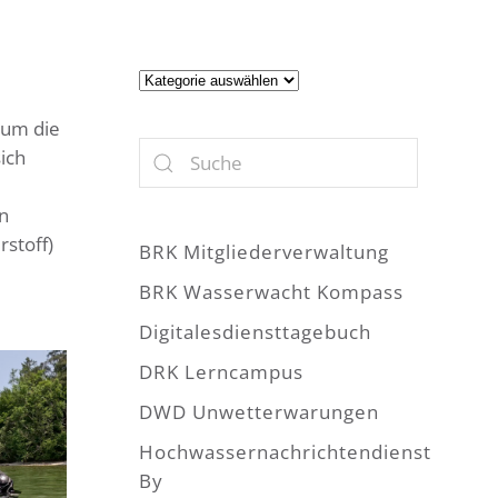
Artikel
 um die
ich
n
stoff)
BRK Mitgliederverwaltung
BRK Wasserwacht Kompass
Digitalesdiensttagebuch
DRK Lerncampus
DWD Unwetterwarungen
Hochwassernachrichtendienst
By