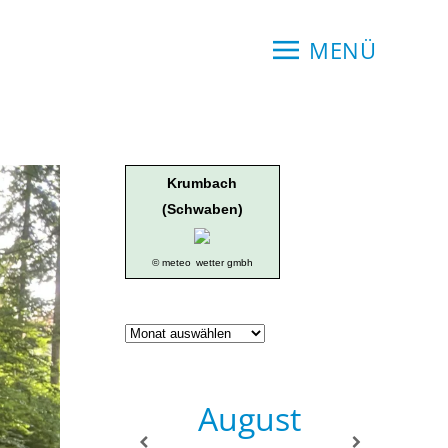
MENÜ
Krumbach
(Schwaben)
© meteo
wetter gmbh
Geschichte
der
Ortsgruppe
August